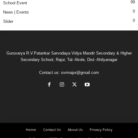
99
School Event
0
News | Events
0
Slider
Guruvarya R.V.Patankar Sarvodaya Vidya Mandir Secondary & Higher
Secondary School, Rajur, Tal- Akole, Dist- Ahilyanagar
Contact us:
svmrajur@gmail.com
Home
Contact Us
About Us
Privacy Policy