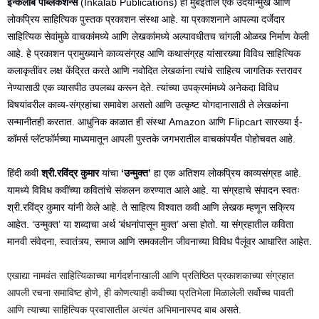
इन्कलाब पब्लिकेशन्स
(Inkalab Publications) ही मुंबईतील एक उदयोन्मुख आणि
लोकप्रिय साहित्यिक पुस्तक प्रकाशन संस्था आहे. या प्रकाशनाने आपल्या दर्जेदार
साहित्यिक सेवांमुळे वाचकांमध्ये आणि लेखकांमध्ये अल्पावधीतच चांगली ओळख निर्माण केली
आहे. हे प्रकाशन प्रामुख्याने काव्यसंग्रह आणि कथासंग्रह यांसारख्या विविध साहित्यिक
कलाकृतींवर लक्ष केंद्रित करते आणि नवोदित लेखकांना त्यांचे साहित्य जागतिक स्तरावर
नेण्यासाठी एक व्यासपीठ उपलब्ध करून देते. त्यांच्या उपक्रमांमध्ये अनेकदा विविध
विषयांवरील काव्य-संग्रहांचा समावेश असतो आणि उत्कृष्ट योगदानासाठी ते लेखकांना
सन्मानीतही करतात. आधुनिक काळात ही संस्था Amazon आणि Flipcart सारख्या ई-
कॉमर्स प्लॅटफॉर्मच्या माध्यमातून आपली पुस्तके जगभरातील वाचकांपर्यंत पोहोचवत आहे.
हिंदी कवी
श्री.
रविंद्र कुमार
यांचा
‘उन्मुक्त’
हा एक अतिशय लोकप्रिय काव्यसंग्रह आहे.
यामध्ये विविध कवींच्या कवितांचे संकलन करण्यात आले आहे.
या संग्रहाचे संपादन स्वतः
श्री.रविंद्र कुमार यांनी केले आहे. ते साहित्य विश्वात कवी आणि लेखक म्हणून सक्रिय
आहेत.
‘उन्मुक्त’ या शब्दाचा अर्थ ‘बंधनांपासून मुक्त’ असा होतो. या संग्रहातील कविता
मानवी संवेदना, स्वातंत्र्य, समाज आणि समकालीन जीवनाच्या विविध पैलूंवर आधारित आहेत.
एखाद्या नामवंत साहित्यिकाच्या मार्गदर्शनाखाली आणि प्रतिष्ठित प्रकाशकाच्या संग्रहात
आपली रचना समाविष्ट होणे, ही कोणत्याही कवीच्या प्रतिभेला मिळालेली सर्वोच्च पावती
आणि त्याच्या साहित्यिक प्रवासातील अत्यंत अभिमानास्पद बाब
असते.