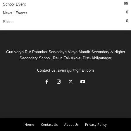
99
School Event
0
News | Events
0
Slider
Guruvarya R.V.Patankar Sarvodaya Vidya Mandir Secondary & Higher
Secondary School, Rajur, Tal- Akole, Dist- Ahilyanagar
Contact us:
svmrajur@gmail.com
Home
Contact Us
About Us
Privacy Policy