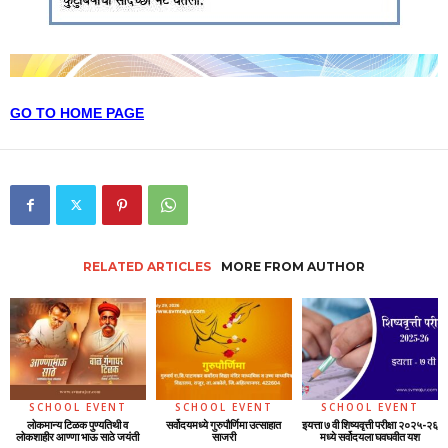
GO TO HOME PAGE
RELATED ARTICLES
MORE FROM AUTHOR
SCHOOL EVENT
SCHOOL EVENT
SCHOOL EVENT
लोकमान्य टिळक पुण्यतिथी व
सर्वोदयमध्ये गुरुपौर्णिमा उत्साहात
इयत्ता ७ वी शिष्यवृत्ती परीक्षा २०२५-२६
लोकशाहीर आण्णा भाऊ साठे जयंती
साजरी
मध्ये सर्वोदयला घवघवीत यश