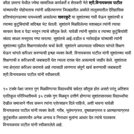
कौठा उमरगा येथील ज्येष्ठ सामाजिक कार्यकर्ते व शेतकरी नेते
श्री.विनायकराव पाटील
यांच्यापर्यंत पोहोचताच त्यांनी अहिल्यानगर जिल्ह्यातील अकोले तालुक्यातील ऐतिहासिक
हरिश्चंद्रगडाच्या पायथ्याशी असलेल्या
सावरकुटे
या सुशांतच्या गावी येऊन सुशांतची व
त्याच्या कुटुंबियांची सदिच्छा भेट घेतली. सुशांतने मिळविलेल्या यशाबद्दल त्यांनी त्याचा
सत्कार केला व पेढा भरवून त्याचे कौतुक केले. यावेळी त्यांनी सुशांत व त्याच्या कुटुंबियांशी
संवाद साधत मनमुराद गप्पा मारल्या. सुशांतचे आई-वडील व नातेवाईक यांच्याशी त्यांनी
सुशांतच्या पुढील शिक्षणासंदर्भात चर्चा केली. सुशांतने आपल्याला भविष्यात चांगले शिक्षण
घेऊन चांगले करिअर करण्याची इच्छा व्यक्त केली. विनायकराव पाटील यांनी सुशांतच्या भावी
शिक्षणाची व करिअरची जबाबदारी घेत त्याला दत्तक घेत असल्याचे जाहीर केले. सुशांतला
ज्या क्षेत्रात करिअर करायचे आहे त्यासाठी लागणारा संपूर्ण खर्च करण्याची जबाबदारी
श्री.विनायकराव पाटील यांनी स्वीकारली.
९० टक्के पेक्षा जास्त गुण मिळविणाऱ्या विद्यार्थ्यांचे सर्वत्र कौतुक होत असते परंतू अतिशय
प्रतिकूल परिस्थितीमध्ये ३५ टक्के गुण मिळवून उत्तीर्ण होणाऱ्या सुशांतसारख्या विद्यार्थ्यांचा
देखील समाजाने गौरव करून त्यांना प्रोत्साहन दिले पाहिजे, अशी भावना यावेळी
विनायकराव पाटील यांनी व्यक्त केली. गरीब, भूकंपग्रस्त, दुष्काळग्रस्त व आत्महत्याग्रस्त
कुटुंबातील आतापर्यंत अनेक अनाथ व निराधार मुलांना आधार देत त्यांचे पालकत्व
विनायकराव पाटील यांनी स्वीकारलेले आहे.