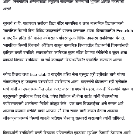
आला. निसर्गातील अन्नसाखळी संतुलित राखण्यात चिमण्यांची भूमिका अत्यंत महत्त्वाची
असते.
गुरुवर्य रा.वि. पाटणकर सर्वोदय विद्या मंदिर माध्यमिक व उच्च माध्यमिक विद्यालयामध्ये
‘जागतिक चिमणी दिन’ विविध उपक्रमांनी साजरा करण्यात आला. विद्यालयातील Eco-club
व राष्ट्रीय हरित सेने मार्फत वर्षभरात पर्यावरणपूरक विविध उपक्रम राबविण्यात येतात.
‘जागतिक चिमणी दिवनाचे’ औचित्य साधून माध्यमिक विभागातील विद्यार्थ्यांनी चिमण्यांसाठी
कृत्रिम घरटी बनविले. त्याचबरोबर प्लास्टिक मुक्त संदेश देणाऱ्या रंगीबेरंगी व सुंदर अशा
कापडी पिशव्या बनविल्या. या सर्व कलाकृती विद्यार्थ्यांसमोर प्रदर्शित करण्यात आल्या.
ज्येष्ठ शिक्षक तथा Eco-club व राष्ट्रीय हरित सेना प्रमुख श्री.श्रीकांत घाणे यांच्या
संकल्पनेतून हा उपक्रम यशस्वीपणे राबविण्यात आला. याप्रसंगी बोलताना श्री.श्रीकांत
घाणे यांनी या उपक्रमामागील उद्देश स्पष्ट करताना पक्ष्यांचे महत्व, कापडी पिशव्यांचे महत्व व
प्रदूषणाचे दुष्परिणाम विषद केले. ज्येष्ठ शिक्षिका सौ.बीना सावंत यांनी विद्यार्थ्यांच्या
पर्यावरणाप्रती असलेल्या निष्ठेचे कौतुक केले. ‘एक घास चिऊताईचा’ असे म्हणत आई
आपल्या बाळाला भरविते याची आठवण सौ.बीना सावंत यांनी करून देताना आपल्या
जीवनप्रवासामध्ये चिमणी आपली अतिशय विश्वासू सहकारी असल्याचे त्यांनी सांगितले.
विद्यार्थ्यांनी बनविलेली घरटी विद्यालय परिसरातील झाडांवर सुरक्षित ठिकाणी ठेवण्यात आली.