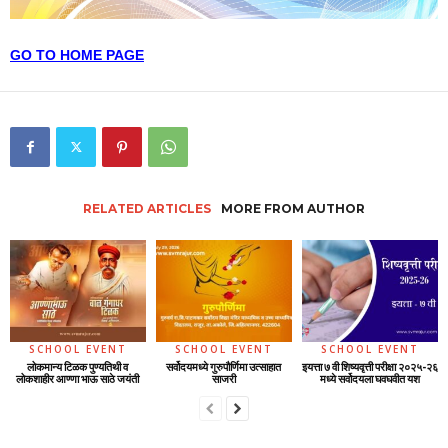
GO TO HOME PAGE
RELATED ARTICLES
MORE FROM AUTHOR
SCHOOL EVENT
SCHOOL EVENT
SCHOOL EVENT
लोकमान्य टिळक पुण्यतिथी व
सर्वोदयमध्ये गुरुपौर्णिमा उत्साहात
इयत्ता ७ वी शिष्यवृत्ती परीक्षा २०२५-२६
लोकशाहीर आण्णा भाऊ साठे जयंती
साजरी
मध्ये सर्वोदयला घवघवीत यश