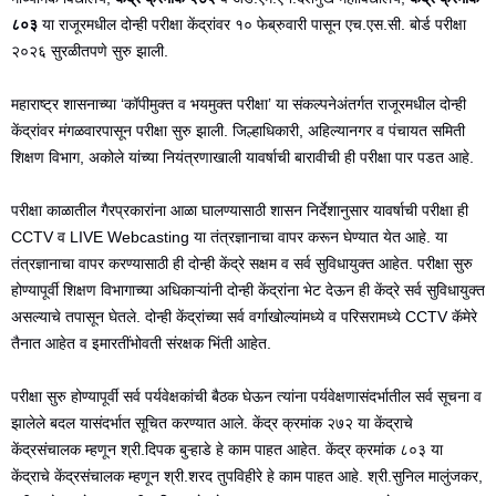
८०३
या राजूरमधील दोन्ही परीक्षा केंद्रांवर १० फेब्रुवारी पासून एच.एस.सी. बोर्ड परीक्षा
२०२६ सुरळीतपणे सुरु झाली.
महाराष्ट्र शासनाच्या ‘कॉपीमुक्त व भयमुक्त परीक्षा’ या संकल्पनेअंतर्गत राजूरमधील दोन्ही
केंद्रांवर मंगळवारपासून परीक्षा सुरु झाली. जिल्हाधिकारी, अहिल्यानगर व पंचायत समिती
शिक्षण विभाग, अकोले यांच्या नियंत्रणाखाली यावर्षाची बारावीची ही परीक्षा पार पडत आहे.
परीक्षा काळातील गैरप्रकारांना आळा घालण्यासाठी शासन निर्देशानुसार यावर्षाची परीक्षा ही
CCTV व LIVE Webcasting या तंत्रज्ञानाचा वापर करून घेण्यात येत आहे. या
तंत्रज्ञानाचा वापर करण्यासाठी ही दोन्ही केंद्रे सक्षम व सर्व सुविधायुक्त आहेत. परीक्षा सुरु
होण्यापूर्वी शिक्षण विभागाच्या अधिकाऱ्यांनी दोन्ही केंद्रांना भेट देऊन ही केंद्रे सर्व सुविधायुक्त
असल्याचे तपासून घेतले. दोन्ही केंद्रांच्या सर्व वर्गाखोल्यांमध्ये व परिसरामध्ये CCTV कॅमेरे
तैनात आहेत व इमारतींभोवती संरक्षक भिंती आहेत.
परीक्षा सुरु होण्यापूर्वी सर्व पर्यवेक्षकांची बैठक घेऊन त्यांना पर्यवेक्षणासंदर्भातील सर्व सूचना व
झालेले बदल यासंदर्भात सूचित करण्यात आले. केंद्र क्रमांक २७२ या केंद्राचे
केंद्रसंचालक म्हणून श्री.दिपक बुऱ्हाडे हे काम पाहत आहेत. केंद्र क्रमांक ८०३ या
केंद्राचे केंद्रसंचालक म्हणून श्री.शरद तुपविहीरे हे काम पाहत आहे. श्री.सुनिल मालुंजकर,