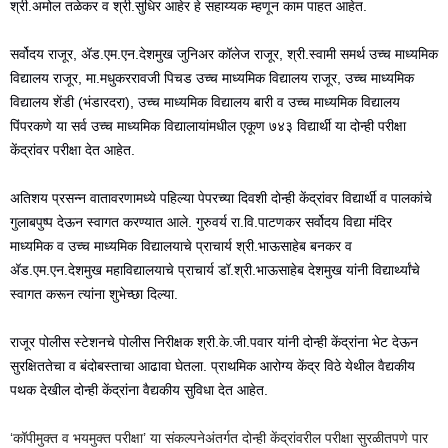
श्री.अमोल तळेकर व श्री.सुधिर आहेर हे सहाय्यक म्हणून काम पाहत आहेत.
सर्वोदय राजूर, अ‍ॅड.एम.एन.देशमुख जुनिअर कॉलेज राजूर, श्री.स्वामी समर्थ उच्च माध्यमिक
विद्यालय राजूर, मा.मधुकररावजी पिचड उच्च माध्यमिक विद्यालय राजूर, उच्च माध्यमिक
विद्यालय शेंडी (भंडारदरा), उच्च माध्यमिक विद्यालय बारी व उच्च माध्यमिक विद्यालय
पिंपरकणे या सर्व उच्च माध्यमिक विद्यालायांमधील एकूण ७४३ विद्यार्थी या दोन्ही परीक्षा
केंद्रांवर परीक्षा देत आहेत.
अतिशय प्रसन्न वातावरणामध्ये पहिल्या पेपरच्या दिवशी दोन्ही केंद्रांवर विद्यार्थी व पालकांचे
गुलाबपुष्प देऊन स्वागत करण्यात आले. गुरुवर्य रा.वि.पाटणकर सर्वोदय विद्या मंदिर
माध्यमिक व उच्च माध्यमिक विद्यालयाचे प्राचार्य श्री.भाऊसाहेब बनकर व
अ‍ॅड.एम.एन.देशमुख महाविद्यालयाचे प्राचार्य डॉ.श्री.भाऊसाहेब देशमुख यांनी विद्यार्थ्यांचे
स्वागत करून त्यांना शुभेच्छा दिल्या.
राजूर पोलीस स्टेशनचे पोलीस निरीक्षक श्री.के.जी.पवार यांनी दोन्ही केंद्रांना भेट देऊन
सुरक्षिततेचा व बंदोबस्ताचा आढावा घेतला. प्राथमिक आरोग्य केंद्र विठे येथील वैद्यकीय
पथक देखील दोन्ही केंद्रांना वैद्यकीय सुविधा देत आहेत.
‘कॉपीमुक्त व भयमुक्त परीक्षा’ या संकल्पनेअंतर्गत दोन्ही केंद्रांवरील परीक्षा सुरळीतपणे पार