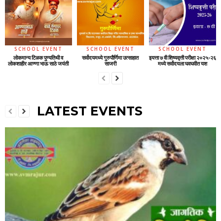
SCHOOL EVENT
SCHOOL EVENT
SCHOOL EVENT
लोकमान्य टिळक पुण्यतिथी व
सर्वोदयमध्ये गुरुपौर्णिमा उत्साहात
इयत्ता ७ वी शिष्यवृत्ती परीक्षा २०२५-२६
लोकशाहीर आण्णा भाऊ साठे जयंती
साजरी
मध्ये सर्वोदयला घवघवीत यश
LATEST EVENTS