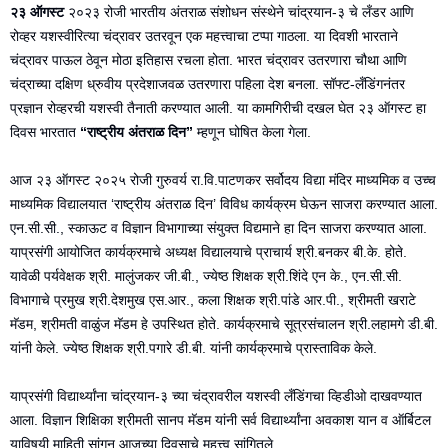
२३ ऑगस्ट
२०२३ रोजी भारतीय अंतराळ संशोधन संस्थेने चांद्रयान-३ चे लँडर आणि
रोव्हर यशस्वीरित्या चंद्रावर उतरवून एक महत्त्वाचा टप्पा गाठला. या दिवशी भारताने
चंद्रावर पाऊल ठेवून मोठा इतिहास रचला होता. भारत चंद्रावर उतरणारा चौथा आणि
चंद्राच्या दक्षिण ध्रुवीय प्रदेशाजवळ उतरणारा पहिला देश बनला. सॉफ्ट-लँडिंगनंतर
प्रज्ञान रोव्हरची यशस्वी तैनाती करण्यात आली. या कामगिरीची दखल घेत २३ ऑगस्ट हा
दिवस भारतात
“राष्ट्रीय अंतराळ दिन”
म्हणून घोषित केला गेला.
आज २३ ऑगस्ट २०२५ रोजी गुरुवर्य रा.वि.पाटणकर सर्वोदय विद्या मंदिर माध्यमिक व उच्च
माध्यमिक विद्यालयात ‘राष्ट्रीय अंतराळ दिन’ विविध कार्यक्रम घेऊन साजरा करण्यात आला.
एन.सी.सी., स्काऊट व विज्ञान विभागाच्या संयुक्त विद्यमाने हा दिन साजरा करण्यात आला.
याप्रसंगी आयोजित कार्यक्रमाचे अध्यक्ष विद्यालयाचे प्राचार्य श्री.बनकर बी.के. होते.
यावेळी पर्यवेक्षक श्री. मालुंजकर जी.बी., ज्येष्ठ शिक्षक श्री.शिंदे एन के., एन.सी.सी.
विभागाचे प्रमुख श्री.देशमुख एस.आर., कला शिक्षक श्री.पांडे आर.पी., श्रीमती खराटे
मॅडम, श्रीमती वाळुंज मॅडम हे उपस्थित होते. कार्यक्रमाचे सूत्रसंचालन श्री.लहामगे डी.बी.
यांनी केले. ज्येष्ठ शिक्षक श्री.पगारे डी.बी. यांनी कार्यक्रमाचे प्रास्ताविक केले.
याप्रसंगी विद्यार्थ्यांना चांद्रयान-३ च्या चंद्रावरील यशस्वी लँडिंगचा व्हिडीओ दाखवण्यात
आला. विज्ञान शिक्षिका श्रीमती सानप मॅडम यांनी सर्व विद्यार्थ्यांना अवकाश यान व ऑर्बिटल
याविषयी माहिती सांगून आजच्या दिवसाचे महत्त्व सांगितले.