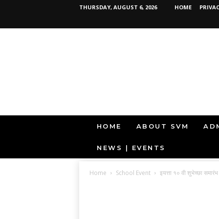
THURSDAY, AUGUST 6, 2026
HOME
PRIVAC
S
HOME
ABOUT SVM
AD
V
M
NEWS | EVENTS
R
A
J
Home
School Event
इयत्ता १० वी शुभेच्छा समारंभ
U
R