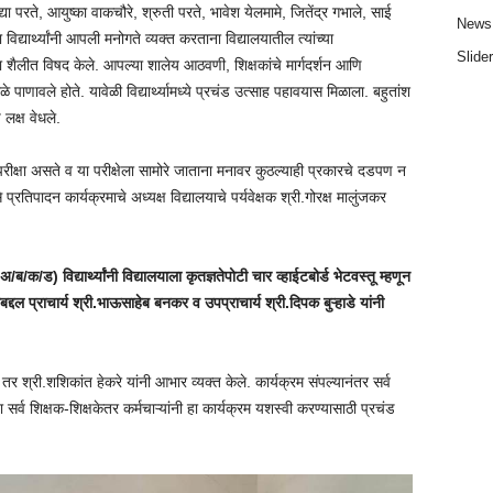
द्या परते, आयुष्का वाकचौरे, श्रुती परते, भावेश येलमामे, जितेंद्र गभाले, साई
News 
ा विद्यार्थ्यांनी आपली मनोगते व्यक्त करताना विद्यालयातील त्यांच्या
Slider
 शैलीत विषद केले. आपल्या शालेय आठवणी, शिक्षकांचे मार्गदर्शन आणि
डोळे पाणावले होते. यावेळी विद्यार्थ्यामध्ये प्रचंड उत्साह पहावयास मिळाला. बहुतांश
 लक्ष वेधले.
परीक्षा असते व या परीक्षेला सामोरे जाताना मनावर कुठल्याही प्रकारचे दडपण न
प्रतिपादन कार्यक्रमाचे अध्यक्ष विद्यालयाचे पर्यवेक्षक श्री.गोरक्ष मालुंजकर
ब/क/ड) विद्यार्थ्यांनी विद्यालयाला कृतज्ञतेपोटी चार व्हाईटबोर्ड भेटवस्तू म्हणून
ाबद्दल प्राचार्य श्री.भाऊसाहेब बनकर व उपप्राचार्य श्री.दिपक बुऱ्हाडे यांनी
े तर श्री.शशिकांत हेकरे यांनी आभार व्यक्त केले. कार्यक्रम संपल्यानंतर सर्व
या सर्व शिक्षक-शिक्षकेतर कर्मचाऱ्यांनी हा कार्यक्रम यशस्वी करण्यासाठी प्रचंड