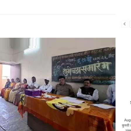
Augu
कुस्ती 
उच्च