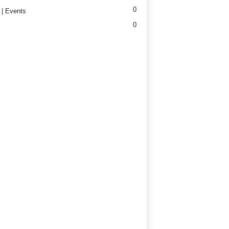
0
| Events
0