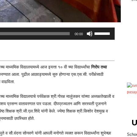
Use
00:00
Up/Down
Arrow
keys
to
्च माध्यमिक विद्यालयामध्ये आज इयत्ता १० वी च्या विद्यार्थ्यांचा
निरोप तथा
increase
करण्यात आला. पुढील आठवड्यामध्ये सुरु होणाऱ्या एस.एस.सी. परीक्षेसाठी
or
ास वाढविला.
decrease
volume.
्च माध्यमिक विद्यालयाचे पर्यवेक्षक श्री.गोरक्ष मालुंजकर यांच्या अध्यक्षतेखाली व
 अतिशय प्रसन्न वातावरणात पार पडला. दीपप्रज्वलन आणि सरस्वती पूजनाने
ेष्ठ शिक्षक श्री.जी.एल.शिंदे यांनी केले. ज्येष्ठ शिक्षक श्री.किशोर देशमुख व
क्रमासाठी उपस्थित होते.
U
ुते व सौ.वंदना सोनवणे यांनी आपली मनोगते व्यक्त करून विद्यार्थ्यांना शुभेच्छा
Schoo